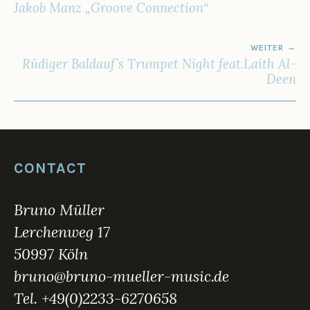
6
Jakob Manz „Groove Connection“
WEITER
Rüdiger Baldauf’s Trumpet Night feat.Laith Al-
Deen
CONTACT
Bruno Müller
Lerchenweg 17
50997 Köln
bruno@bruno-mueller-music.de
Tel. +49(0)2233-6270658