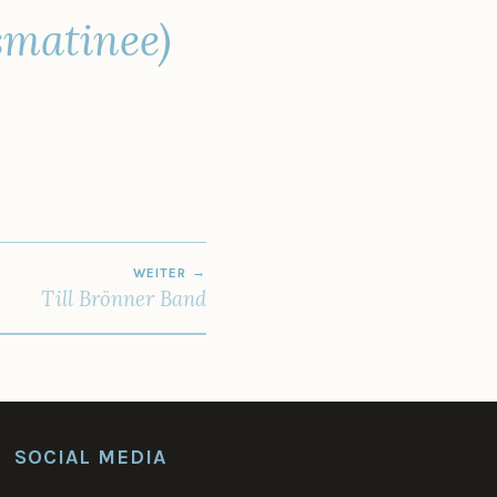
smatinee)
WEITER
Till Brönner Band
SOCIAL MEDIA