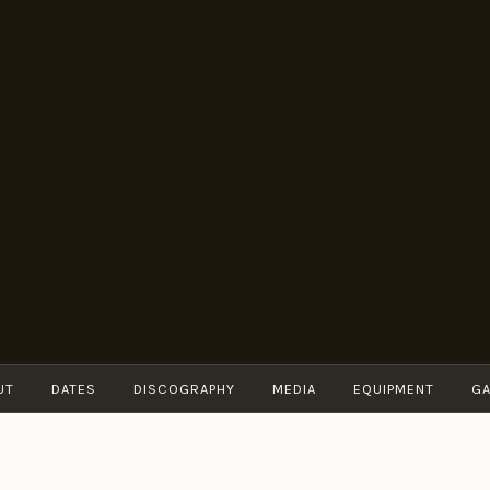
BRUNO
Guitarist
MÜLLER
UT
DATES
DISCOGRAPHY
MEDIA
EQUIPMENT
GA