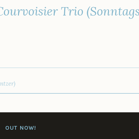
Courvoisier Trio (Sonntag
IGATION
ntzer)
OUT NOW!