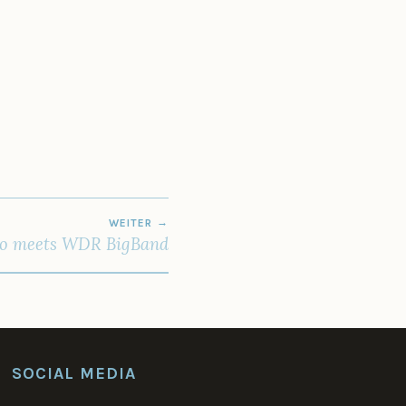
WEITER
llo meets WDR BigBand
SOCIAL MEDIA