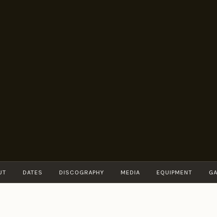
BRUNO
Guitarist
MÜLLER
UT
DATES
DISCOGRAPHY
MEDIA
EQUIPMENT
GA