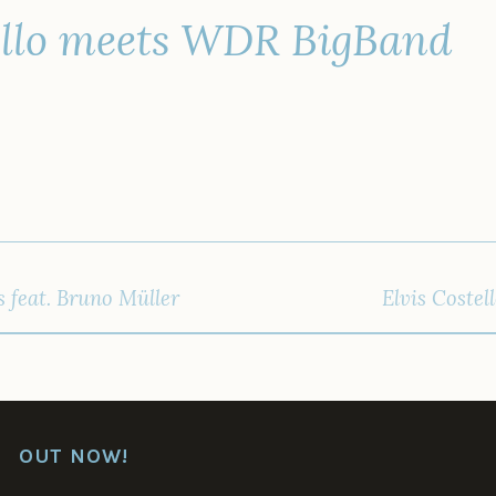
ello meets WDR BigBand
IGATION
 feat. Bruno Müller
Elvis Coste
OUT NOW!