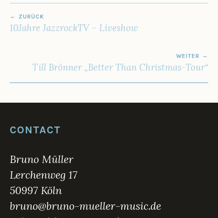
1
BEITRAGSNAVIGATION
9
ZURÜCK
10Jahre JazzrockTV – Liveshow
WEITER
Till Brönner „Better Than Christmas-Tour“
CONTACT
Bruno Müller
Lerchenweg 17
50997 Köln
bruno@bruno-mueller-music.de