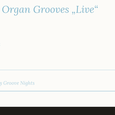
rgan Grooves „Live“
t
IGATION
y Groove Nights