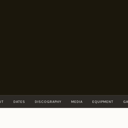
BRUNO
Guitarist
MÜLLER
UT
DATES
DISCOGRAPHY
MEDIA
EQUIPMENT
GA