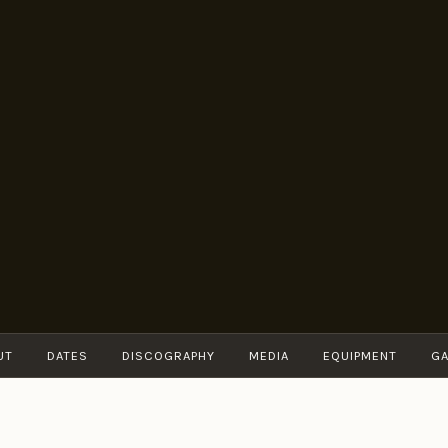
BRUNO
Guitarist
MÜLLER
UT
DATES
DISCOGRAPHY
MEDIA
EQUIPMENT
GA