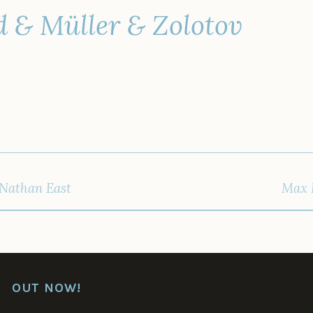
 & Müller & Zolotov
IGATION
.Nathan East
Max M
OUT NOW!