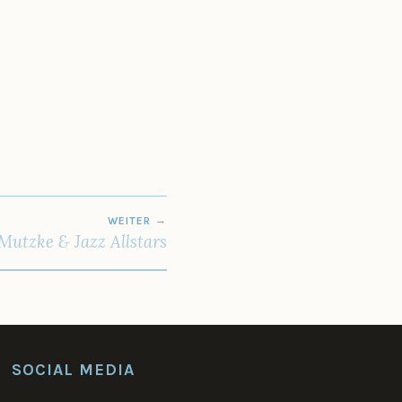
WEITER
utzke & Jazz Allstars
SOCIAL MEDIA