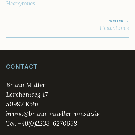
0
Heavytones
2
3
WEITER
Heavytones
CONTACT
Bruno Müller
Lerchenweg 17
50997 Köln
bruno@bruno-mueller-music.de
Tel. +49(0)2233-6270658