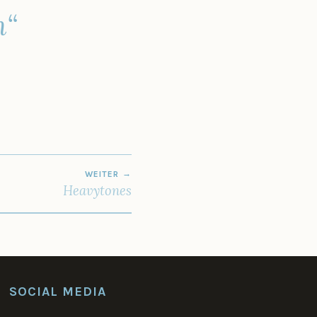
n“
WEITER
Heavytones
SOCIAL MEDIA