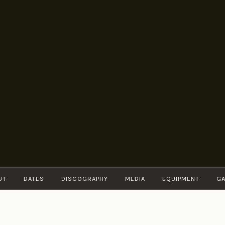
BRUNO
Guitarist
MÜLLER
UT
DATES
DISCOGRAPHY
MEDIA
EQUIPMENT
GA