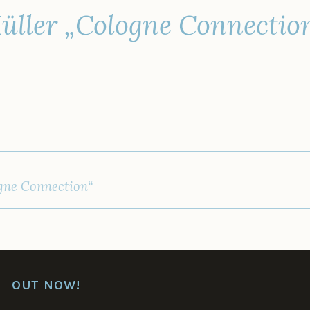
üller „Cologne Connectio
IGATION
gne Connection“
OUT NOW!