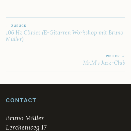
7
BEITRAGSNAVIGATION
ZURÜCK
106 Hz Clinics (E-Gitarren Workshop mit Bruno
Müller)
WEITER
Mr.M’s Jazz-Club
CONTACT
Bruno Müller
Lerchenweg 17