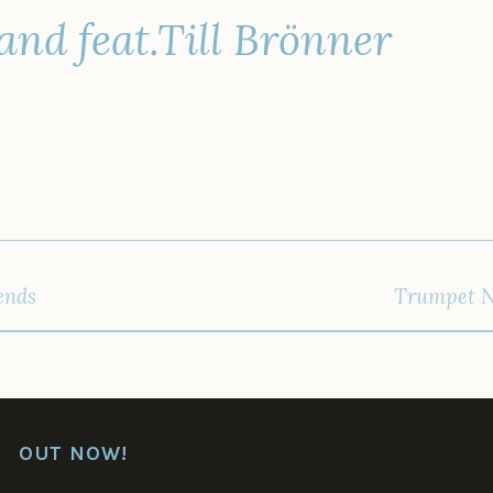
nd feat.Till Brönner
IGATION
ends
Trumpet N
OUT NOW!