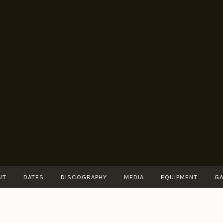
BRUNO
Guitarist
MÜLLER
UT
DATES
DISCOGRAPHY
MEDIA
EQUIPMENT
GA