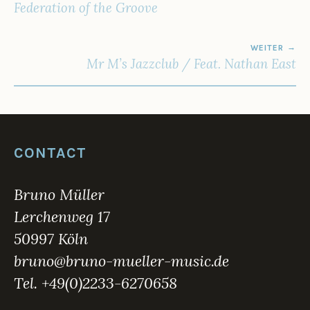
Federation of the Groove
WEITER
Mr M’s Jazzclub / Feat. Nathan East
CONTACT
Bruno Müller
Lerchenweg 17
50997 Köln
bruno@bruno-mueller-music.de
Tel. +49(0)2233-6270658