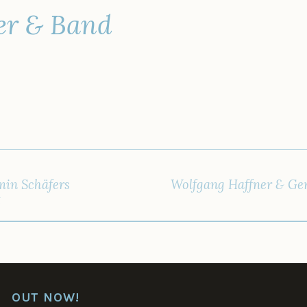
er & Band
IGATION
in Schäfers
Wolfgang Haffner & Ger
t
OUT NOW!