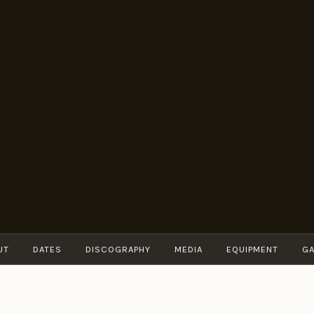
BRUNO
Guitarist
MÜLLER
UT
DATES
DISCOGRAPHY
MEDIA
EQUIPMENT
GA