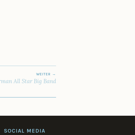
WEITER
man All Star Big Band
SOCIAL MEDIA