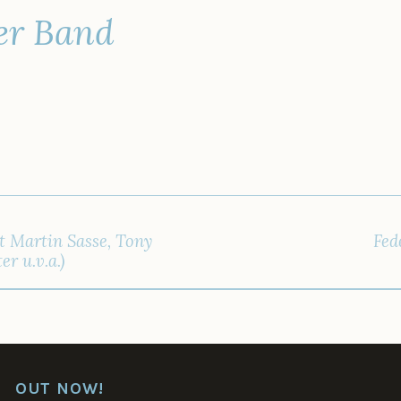
er Band
IGATION
t Martin Sasse, Tony
Fed
r u.v.a.)
OUT NOW!