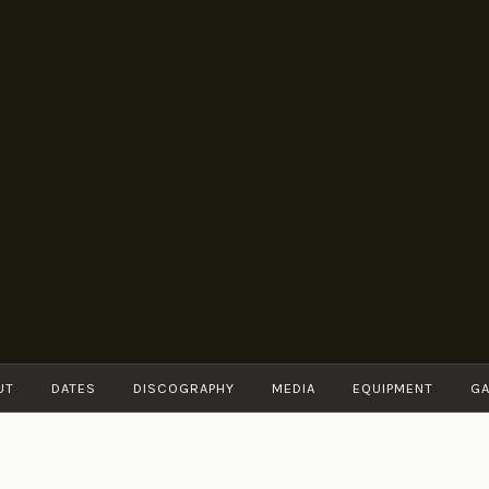
BRUNO
Guitarist
MÜLLER
UT
DATES
DISCOGRAPHY
MEDIA
EQUIPMENT
GA