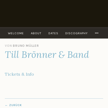
Zum
Inhalt
springen
MORE
WELCOME
ABOUT
DATES
DISCOGRAPHY
1
VON
BRUNO MÜLLER
Till Brönner & Band
8
.
F
E
B
Tickets & Info
R
U
A
R
2
0
BEITRAGSNAVIGATION
2
ZURÜCK