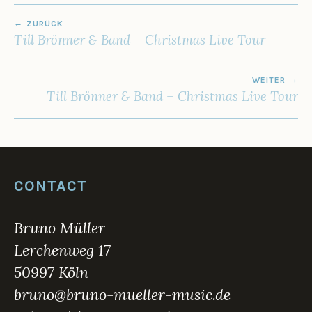
1
BEITRAGSNAVIGATION
ZURÜCK
Till Brönner & Band – Christmas Live Tour
WEITER
Till Brönner & Band – Christmas Live Tour
CONTACT
Bruno Müller
Lerchenweg 17
50997 Köln
bruno@bruno-mueller-music.de