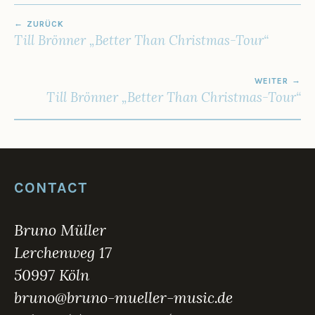
1
BEITRAGSNAVIGATION
9
ZURÜCK
Till Brönner „Better Than Christmas-Tour“
WEITER
Till Brönner „Better Than Christmas-Tour“
CONTACT
Bruno Müller
Lerchenweg 17
50997 Köln
bruno@bruno-mueller-music.de