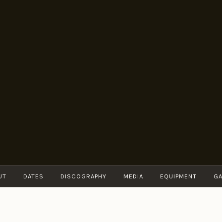
BRUNO
Guitarist
MÜLLER
UT
DATES
DISCOGRAPHY
MEDIA
EQUIPMENT
GA