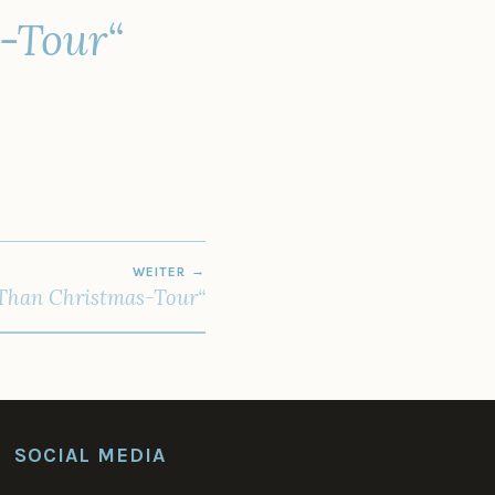
s-Tour“
WEITER
r Than Christmas-Tour“
SOCIAL MEDIA