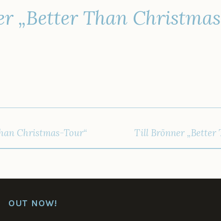
er „Better Than Christma
IGATION
Than Christmas-Tour“
Till Brönner „Bette
OUT NOW!