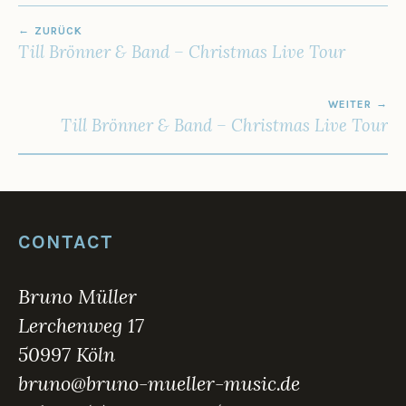
1
BEITRAGSNAVIGATION
ZURÜCK
Till Brönner & Band – Christmas Live Tour
WEITER
Till Brönner & Band – Christmas Live Tour
CONTACT
Bruno Müller
Lerchenweg 17
50997 Köln
bruno@bruno-mueller-music.de