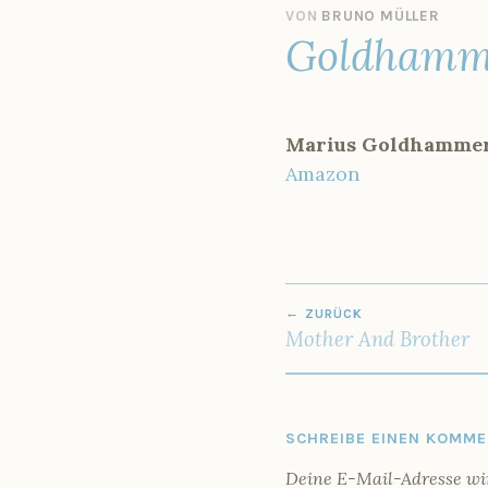
2
VON
BRUNO MÜLLER
Goldhamm
8
.
F
E
B
Marius Goldhamme
R
U
Amazon
A
R
2
0
V
0
BEITRAGSNAV
9
e
ZURÜCK
r
Mother And Brother
ö
f
f
e
n
SCHREIBE EINEN KOMM
t
Deine E-Mail-Adresse wird
l