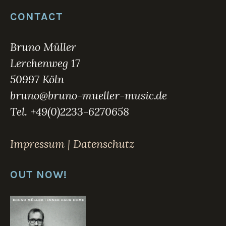
h
CONTACT
t
i
n
Bruno Müller
C
Lerchenweg 17
D
,
50997 Köln
M
bruno@bruno-mueller-music.de
u
s
Tel. +49(0)2233-6270658
i
c
Impressum | Datenschutz
OUT NOW!