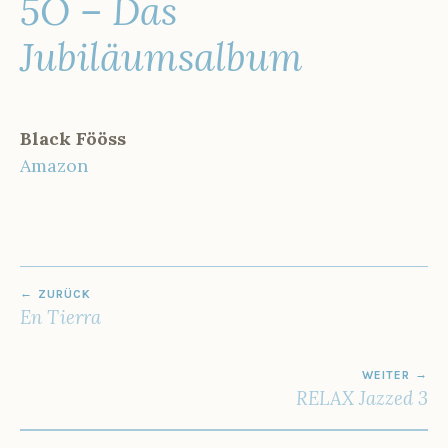
5Ö – Das
J
U
Jubiläumsalbum
N
I
2
0
2
Black Fööss
1
Amazon
V
BEITRAGSNAVIGATION
e
ZURÜCK
r
En Tierra
ö
f
f
WEITER
e
RELAX Jazzed 3
n
t