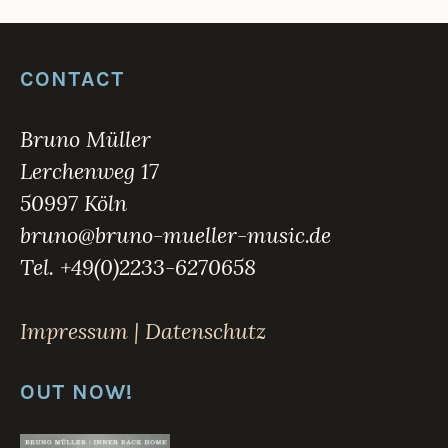
l
i
c
h
CONTACT
t
i
n
Bruno Müller
C
Lerchenweg 17
D
,
50997 Köln
M
bruno@bruno-mueller-music.de
u
s
Tel. +49(0)2233-6270658
i
c
Impressum | Datenschutz
OUT NOW!