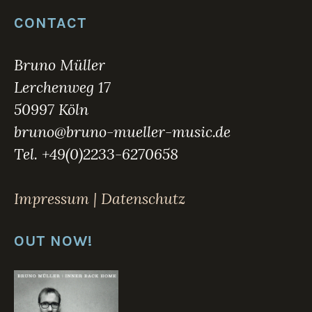
h
CONTACT
t
i
n
Bruno Müller
C
Lerchenweg 17
D
,
50997 Köln
M
bruno@bruno-mueller-music.de
u
s
Tel. +49(0)2233-6270658
i
c
Impressum | Datenschutz
OUT NOW!