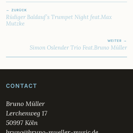
6
BEITRAGSNAVIGATION
ZURÜCK
Rüdiger Baldauf’s Trumpet Night feat.Max
Mutzke
WEITER
Simon Oslender Trio Feat.Bruno Müller
CONTACT
Bruno Müller
Lerchenweg 17
50997 Köln
bruno@bruno-mueller-music.de