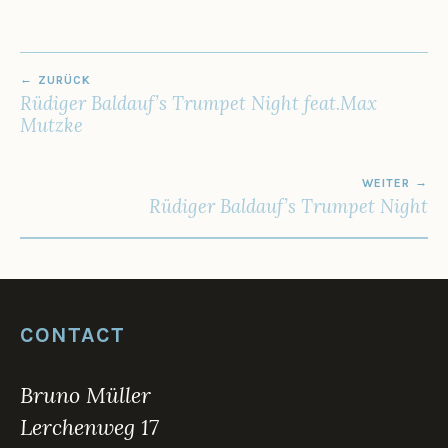
6
BEITRAGSNAVIGATION
ZURÜCK
Rüdiger Baldauf’s Trumpet Night feat.Max
Mutzke
WEITER
Rüdiger Baldauf’s Trumpet Night
CONTACT
Bruno Müller
Lerchenweg 17